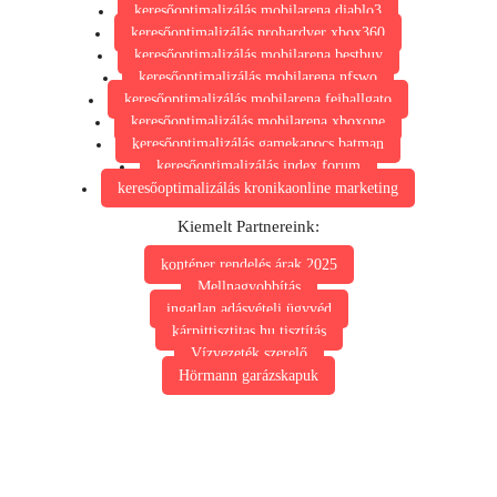
keresőoptimalizálás mobilarena diablo3
keresőoptimalizálás prohardver xbox360
keresőoptimalizálás mobilarena bestbuy
keresőoptimalizálás mobilarena nfswo
keresőoptimalizálás mobilarena fejhallgato
keresőoptimalizálás mobilarena xboxone
keresőoptimalizálás gamekapocs batman
keresőoptimalizálás index forum
keresőoptimalizálás kronikaonline marketing
Kiemelt Partnereink:
konténer rendelés árak 2025
Mellnagyobbítás
ingatlan adásvételi ügyvéd
kárpittisztitas.hu tisztítás
Vízvezeték szerelő
Hörmann garázskapuk