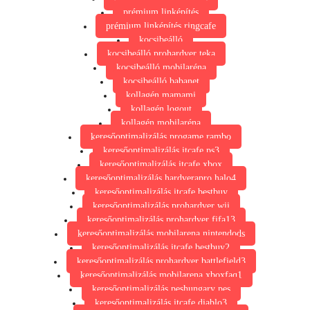
prémium linképítés
prémium linképítés ringcafe
kocsibeálló
kocsibeálló prohardver teka
kocsibeálló mobilaréna
kocsibeálló babanet
kollagén mamami
kollagén logout
kollagén mobilaréna
keresőoptimalizálás progame rambo
keresőoptimalizálás itcafe ps3
keresőoptimalizálás itcafe xbox
keresőoptimalizálás hardverapro halo4
keresőoptimalizálás itcafe bestbuy
keresőoptimalizálás prohardver wii
keresőoptimalizálás prohardver fifa13
keresőoptimalizálás mobilarena nintendods
keresőoptimalizálás itcafe bestbuy2
keresőoptimalizálás prohardver battlefield3
keresőoptimalizálás mobilarena xboxfaq1
keresőoptimalizálás peshungary pes
keresőoptimalizálás itcafe diablo3