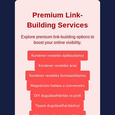
Premium Link-
Building Services
Explore premium link-building options to
boost your online visibility.
Konténer rendelés építkezéshez
Konténer rendelés árak
Konténer rendelés lomtalanításhoz
Magnézium hatása a szervezetre
DIY duguláselhárítás vs profi
Tippek duguláselhárításhoz