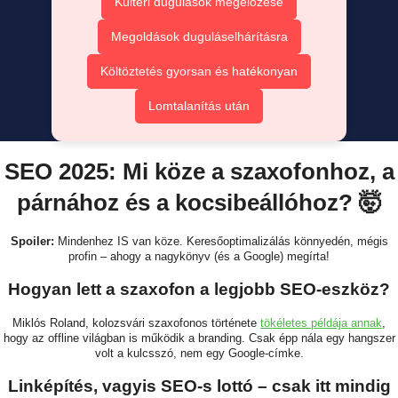
Kültéri dugulások megelőzése
Megoldások duguláselhárításra
Költöztetés gyorsan és hatékonyan
Lomtalanítás után
SEO 2025: Mi köze a szaxofonhoz, a
párnához és a kocsibeállóhoz? 🤯
Spoiler:
Mindenhez IS van köze. Keresőoptimalizálás könnyedén, mégis
profin – ahogy a nagykönyv (és a Google) megírta!
Hogyan lett a szaxofon a legjobb SEO-eszköz?
Miklós Roland, kolozsvári szaxofonos története
tökéletes példája annak
,
hogy az offline világban is működik a branding. Csak épp nála egy hangszer
volt a kulcsszó, nem egy Google-címke.
Linképítés, vagyis SEO-s lottó – csak itt mindig