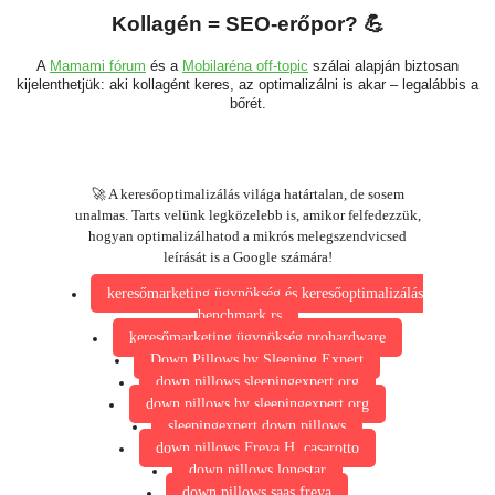
Kollagén = SEO-erőpor? 💪
A
Mamami fórum
és a
Mobilaréna off-topic
szálai alapján biztosan
kijelenthetjük: aki kollagént keres, az optimalizálni is akar – legalábbis a
bőrét.
🚀 A keresőoptimalizálás világa határtalan, de sosem
unalmas. Tarts velünk legközelebb is, amikor felfedezzük,
hogyan optimalizálhatod a mikrós melegszendvicsed
leírását is a Google számára!
keresőmarketing ügynökség és keresőoptimalizálás
benchmark.rs
keresőmarketing ügynökség prohardware
Down Pillows by Sleeping Expert
down pillows sleepingexpert.org
down pillows by sleepingexpert.org
sleepingexpert down pillows
down pillows Freya H. casarotto
down pillows lonestar
down pillows saas freya