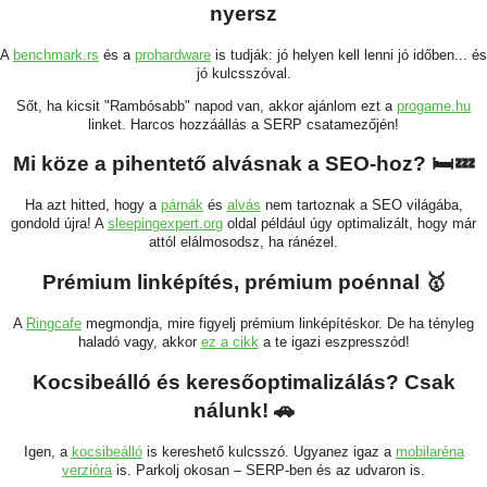
nyersz
A
benchmark.rs
és a
prohardware
is tudják: jó helyen kell lenni jó időben... és
jó kulcsszóval.
Sőt, ha kicsit "Rambósabb" napod van, akkor ajánlom ezt a
progame.hu
linket. Harcos hozzáállás a SERP csatamezőjén!
Mi köze a pihentető alvásnak a SEO-hoz? 🛏️💤
Ha azt hitted, hogy a
párnák
és
alvás
nem tartoznak a SEO világába,
gondold újra! A
sleepingexpert.org
oldal például úgy optimalizált, hogy már
attól elálmosodsz, ha ránézel.
Prémium linképítés, prémium poénnal 🥇
A
Ringcafe
megmondja, mire figyelj prémium linképítéskor. De ha tényleg
haladó vagy, akkor
ez a cikk
a te igazi eszpresszód!
Kocsibeálló és keresőoptimalizálás? Csak
nálunk! 🚗
Igen, a
kocsibeálló
is kereshető kulcsszó. Ugyanez igaz a
mobilaréna
verzióra
is. Parkolj okosan – SERP-ben és az udvaron is.