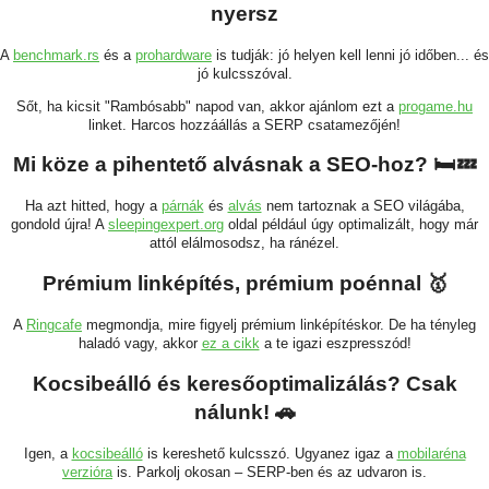
nyersz
A
benchmark.rs
és a
prohardware
is tudják: jó helyen kell lenni jó időben... és
jó kulcsszóval.
Sőt, ha kicsit "Rambósabb" napod van, akkor ajánlom ezt a
progame.hu
linket. Harcos hozzáállás a SERP csatamezőjén!
Mi köze a pihentető alvásnak a SEO-hoz? 🛏️💤
Ha azt hitted, hogy a
párnák
és
alvás
nem tartoznak a SEO világába,
gondold újra! A
sleepingexpert.org
oldal például úgy optimalizált, hogy már
attól elálmosodsz, ha ránézel.
Prémium linképítés, prémium poénnal 🥇
A
Ringcafe
megmondja, mire figyelj prémium linképítéskor. De ha tényleg
haladó vagy, akkor
ez a cikk
a te igazi eszpresszód!
Kocsibeálló és keresőoptimalizálás? Csak
nálunk! 🚗
Igen, a
kocsibeálló
is kereshető kulcsszó. Ugyanez igaz a
mobilaréna
verzióra
is. Parkolj okosan – SERP-ben és az udvaron is.