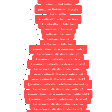
prémium linképítés
prémium linképítés ringcafe
kocsibeálló
kocsibeálló prohardver teka
kocsibeálló mobilaréna
kocsibeálló babanet
kollagén mamami
kollagén logout
kollagén mobilaréna
keresőoptimalizálás progame rambo
keresőoptimalizálás itcafe ps3
keresőoptimalizálás itcafe xbox
keresőoptimalizálás hardverapro halo4
keresőoptimalizálás itcafe bestbuy
keresőoptimalizálás prohardver wii
keresőoptimalizálás prohardver fifa13
keresőoptimalizálás mobilarena nintendods
keresőoptimalizálás itcafe bestbuy2
keresőoptimalizálás prohardver battlefield3
keresőoptimalizálás mobilarena xboxfaq1
keresőoptimalizálás peshungary pes
keresőoptimalizálás itcafe diablo3