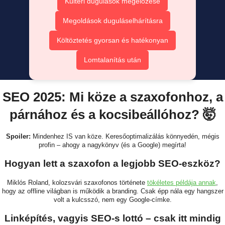
Kültéri dugulások megelőzése
Megoldások duguláselhárításra
Költöztetés gyorsan és hatékonyan
Lomtalanítás után
SEO 2025: Mi köze a szaxofonhoz, a
párnához és a kocsibeállóhoz? 🤯
Spoiler:
Mindenhez IS van köze. Keresőoptimalizálás könnyedén, mégis
profin – ahogy a nagykönyv (és a Google) megírta!
Hogyan lett a szaxofon a legjobb SEO-eszköz?
Miklós Roland, kolozsvári szaxofonos története
tökéletes példája annak
,
hogy az offline világban is működik a branding. Csak épp nála egy hangszer
volt a kulcsszó, nem egy Google-címke.
Linképítés, vagyis SEO-s lottó – csak itt mindig