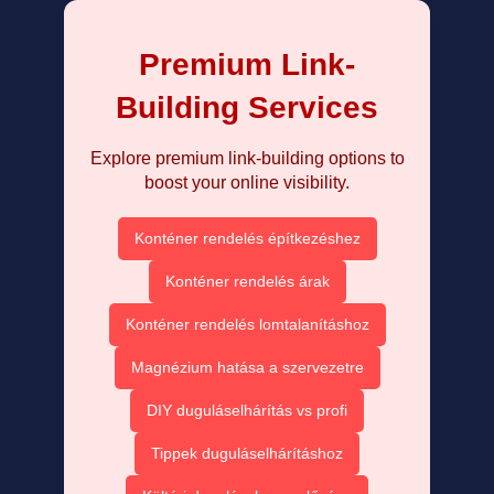
Premium Link-
Building Services
Explore premium link-building options to
boost your online visibility.
Konténer rendelés építkezéshez
Konténer rendelés árak
Konténer rendelés lomtalanításhoz
Magnézium hatása a szervezetre
DIY duguláselhárítás vs profi
Tippek duguláselhárításhoz