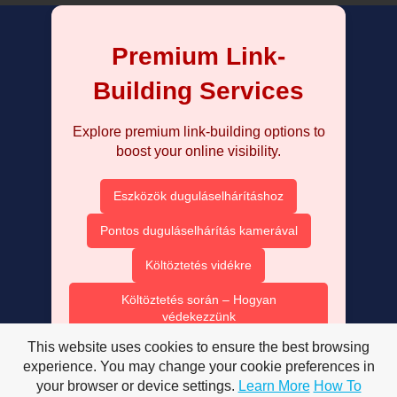
Premium Link-
Building Services
Explore premium link-building options to
boost your online visibility.
Eszközök duguláselhárításhoz
Pontos duguláselhárítás kamerával
Költöztetés vidékre
Költöztetés során – Hogyan
védekezzünk
This website uses cookies to ensure the best browsing
Költöztetés során felmerülő problémák
experience. You may change your cookie preferences in
your browser or device settings.
Learn More
How To
Lomtalanítás gyorsan és egyszerűen