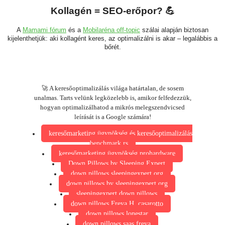
Kollagén = SEO-erőpor? 💪
A
Mamami fórum
és a
Mobilaréna off-topic
szálai alapján biztosan
kijelenthetjük: aki kollagént keres, az optimalizálni is akar – legalábbis a
bőrét.
🚀 A keresőoptimalizálás világa határtalan, de sosem
unalmas. Tarts velünk legközelebb is, amikor felfedezzük,
hogyan optimalizálhatod a mikrós melegszendvicsed
leírását is a Google számára!
keresőmarketing ügynökség és keresőoptimalizálás
benchmark.rs
keresőmarketing ügynökség prohardware
Down Pillows by Sleeping Expert
down pillows sleepingexpert.org
down pillows by sleepingexpert.org
sleepingexpert down pillows
down pillows Freya H. casarotto
down pillows lonestar
down pillows saas freya