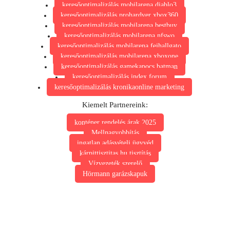
keresőoptimalizálás mobilarena diablo3
keresőoptimalizálás prohardver xbox360
keresőoptimalizálás mobilarena bestbuy
keresőoptimalizálás mobilarena nfswo
keresőoptimalizálás mobilarena fejhallgato
keresőoptimalizálás mobilarena xboxone
keresőoptimalizálás gamekapocs batman
keresőoptimalizálás index forum
keresőoptimalizálás kronikaonline marketing
Kiemelt Partnereink:
konténer rendelés árak 2025
Mellnagyobbítás
ingatlan adásvételi ügyvéd
kárpittisztitas.hu tisztítás
Vízvezeték szerelő
Hörmann garázskapuk