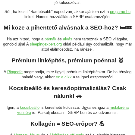
jó kulcsszóval.
Sőt, ha kicsit "Rambósabb" napod van, akkor ajánlom ezt a
progame.hu
linket. Harcos hozzáállás a SERP csatamezőjén!
Mi köze a pihentető alvásnak a SEO-hoz? 🛏️💤
Ha azt hitted, hogy a
párnák
és
alvás
nem tartoznak a SEO világába,
gondold újra! A
sleepingexpert.org
oldal például úgy optimalizált, hogy már
attól elálmosodsz, ha ránézel.
Prémium linképítés, prémium poénnal 🥇
A
Ringcafe
megmondja, mire figyelj prémium linképítéskor. De ha tényleg
haladó vagy, akkor
ez a cikk
a te igazi eszpresszód!
Kocsibeálló és keresőoptimalizálás? Csak
nálunk! 🚗
Igen, a
kocsibeálló
is kereshető kulcsszó. Ugyanez igaz a
mobilaréna
verzióra
is. Parkolj okosan – SERP-ben és az udvaron is.
Kollagén = SEO-erőpor? 💪