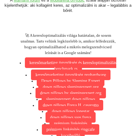
A
Mamami fórum
és a
Mobilaréna off-topic
szálai alapján biztosan
kijelenthetjük: aki kollagént keres, az optimalizálni is akar – legalábbis a
bőrét.
🚀 A keresőoptimalizálás világa határtalan, de sosem
unalmas. Tarts velünk legközelebb is, amikor felfedezzük,
hogyan optimalizálhatod a mikrós melegszendvicsed
leírását is a Google számára!
keresőmarketing ügynökség és keresőoptimalizálás
benchmark.rs
keresőmarketing ügynökség prohardware
Down Pillows by Sleeping Expert
down pillows sleepingexpert.org
down pillows by sleepingexpert.org
sleepingexpert down pillows
down pillows Freya H. casarotto
down pillows lonestar
down pillows saas freya
prémium linképítés
prémium linképítés ringcafe
kocsibeálló