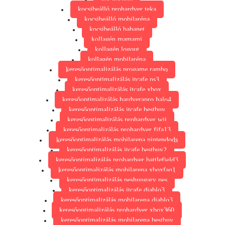
kocsibeálló prohardver teka
kocsibeálló mobilaréna
kocsibeálló babanet
kollagén mamami
kollagén logout
kollagén mobilaréna
keresőoptimalizálás progame rambo
keresőoptimalizálás itcafe ps3
keresőoptimalizálás itcafe xbox
keresőoptimalizálás hardverapro halo4
keresőoptimalizálás itcafe bestbuy
keresőoptimalizálás prohardver wii
keresőoptimalizálás prohardver fifa13
keresőoptimalizálás mobilarena nintendods
keresőoptimalizálás itcafe bestbuy2
keresőoptimalizálás prohardver battlefield3
keresőoptimalizálás mobilarena xboxfaq1
keresőoptimalizálás peshungary pes
keresőoptimalizálás itcafe diablo3
keresőoptimalizálás mobilarena diablo3
keresőoptimalizálás prohardver xbox360
keresőoptimalizálás mobilarena bestbuy