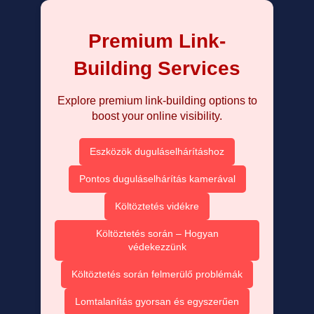
Premium Link-
Building Services
Explore premium link-building options to
boost your online visibility.
Eszközök duguláselhárításhoz
Pontos duguláselhárítás kamerával
Költöztetés vidékre
Költöztetés során – Hogyan
védekezzünk
Költöztetés során felmerülő problémák
Lomtalanítás gyorsan és egyszerűen