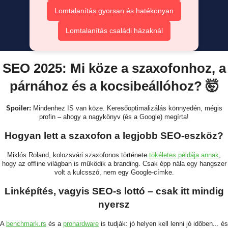
Lomtalanítás gyorsan és hatékonyan
Lomtalanítás családi házaknál
SEO 2025: Mi köze a szaxofonhoz, a
párnához és a kocsibeállóhoz? 🤯
Spoiler:
Mindenhez IS van köze. Keresőoptimalizálás könnyedén, mégis
profin – ahogy a nagykönyv (és a Google) megírta!
Hogyan lett a szaxofon a legjobb SEO-eszköz?
Miklós Roland, kolozsvári szaxofonos története
tökéletes példája annak
,
hogy az offline világban is működik a branding. Csak épp nála egy hangszer
volt a kulcsszó, nem egy Google-címke.
Linképítés, vagyis SEO-s lottó – csak itt mindig
nyersz
A
benchmark.rs
és a
prohardware
is tudják: jó helyen kell lenni jó időben... és