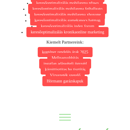
keresőoptimalizálás mobilarena nfswo
keresőoptimalizálás mobilarena fejhallgato
keresőoptimalizálás mobilarena xboxone
keresőoptimalizálás gamekapocs batman
keresőoptimalizálás index forum
keresőoptimalizálás kronikaonline marketing
Kiemelt Partnereink:
konténer rendelés árak 2025
Mellnagyobbítás
ingatlan adásvételi ügyvéd
kárpittisztitas.hu tisztítás
Vízvezeték szerelő
Hörmann garázskapuk